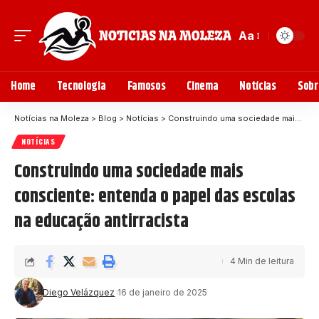
Aa
Home
Tecnologia
Famosos
Cinema
Notícias
Sobr
Notícias na Moleza
>
Blog
>
Notícias
>
Construindo uma sociedade mais consciente: entenda o papel das escolas na educação antirracista
NOTÍCIAS
Construindo uma sociedade mais
consciente: entenda o papel das escolas
na educação antirracista
4 Min de leitura
Diego Velázquez
16 de janeiro de 2025