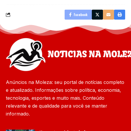
Facebook
Anúncios na Moleza: seu portal de notícias completo
e atualizado. Informações sobre política, economia,
tecnologia, esportes e muito mais. Conteúdo
relevante e de qualidade para você se manter
informado.