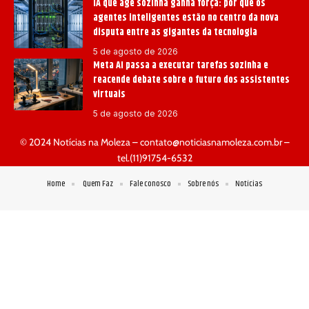
IA que age sozinha ganha força: por que os
agentes inteligentes estão no centro da nova
disputa entre as gigantes da tecnologia
5 de agosto de 2026
Meta AI passa a executar tarefas sozinha e
reacende debate sobre o futuro dos assistentes
virtuais
5 de agosto de 2026
© 2024 Notícias na Moleza –
contato@noticiasnamoleza.com.br
–
tel.(11)91754-6532
Home
Quem Faz
Fale conosco
Sobre nós
Notícias