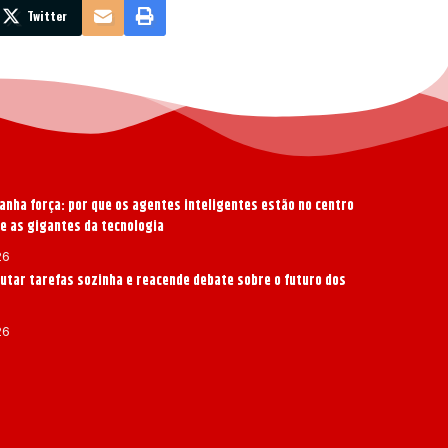
Twitter
anha força: por que os agentes inteligentes estão no centro
re as gigantes da tecnologia
26
cutar tarefas sozinha e reacende debate sobre o futuro dos
s
26