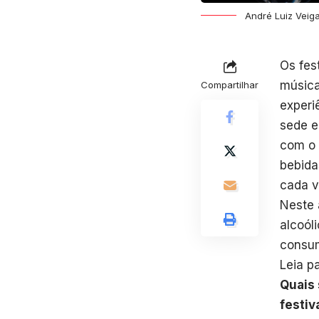
André Luiz Veiga
Os fes
música
Compartilhar
experi
sede e
com o 
bebida
cada v
Neste 
alcoól
consu
Leia p
Quais 
festiv