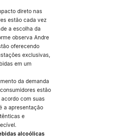
mpacto direto nas
res estão cada vez
nde a escolha da
forme observa Andre
estão oferecendo
ustações exclusivas,
ebidas em um
aumento da demanda
s consumidores estão
e acordo com suas
té a apresentação
tênticas e
ecível.
bidas alcoólicas