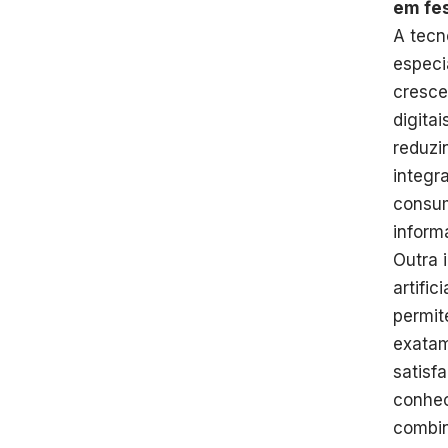
em fes
A tecn
especi
cresce
digita
reduzi
integr
consum
inform
Outra 
artifi
permit
exatam
satisf
conhec
combin