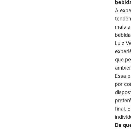
bebid
A expe
tendên
mais a
bebida
Luiz V
experi
que pe
ambien
Essa p
por co
dispos
prefer
final.
indivi
De que