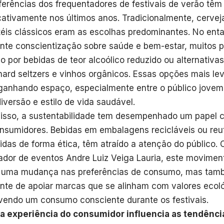
ferências dos frequentadores de festivais de verão tê
icativamente nos últimos anos. Tradicionalmente, cervej
éis clássicos eram as escolhas predominantes. No ent
nte conscientização sobre saúde e bem-estar, muitos p
o por bebidas de teor alcoólico reduzido ou alternativa
ard seltzers e vinhos orgânicos. Essas opções mais lev
ganhando espaço, especialmente entre o público jovem 
diversão e estilo de vida saudável.
isso, a sustentabilidade tem desempenhado um papel c
nsumidores. Bebidas em embalagens recicláveis ou reuti
idas de forma ética, têm atraído a atenção do público.
zador de eventos Andre Luiz Veiga Lauria, este movime
e uma mudança nas preferências de consumo, mas tam
nte de apoiar marcas que se alinham com valores ecoló
endo um consumo consciente durante os festivais.
a experiência do consumidor influencia as tendênc