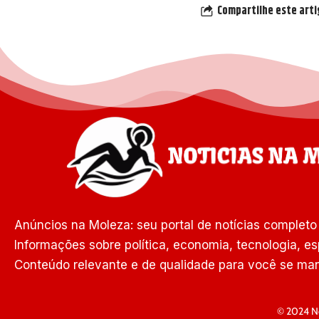
Compartilhe este art
Anúncios na Moleza: seu portal de notícias completo 
Informações sobre política, economia, tecnologia, es
Conteúdo relevante e de qualidade para você se man
© 2024 No