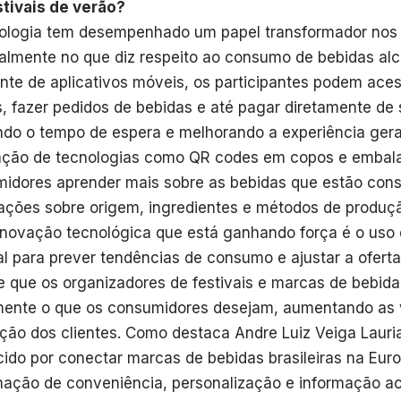
tivais de verão?
ologia tem desempenhado um papel transformador nos f
almente no que diz respeito ao consumo de bebidas alc
nte de aplicativos móveis, os participantes podem ace
is, fazer pedidos de bebidas e até pagar diretamente d
ndo o tempo de espera e melhorando a experiência geral
ação de tecnologias como QR codes em copos e embal
idores aprender mais sobre as bebidas que estão cons
ações sobre origem, ingredientes e métodos de produç
inovação tecnológica que está ganhando força é o uso d
cial para prever tendências de consumo e ajustar a ofert
e que os organizadores de festivais e marcas de bebid
ente o que os consumidores desejam, aumentando as 
ação dos clientes. Como destaca Andre Luiz Veiga Lauri
ido por conectar marcas de bebidas brasileiras na Euro
ação de conveniência, personalização e informação ac