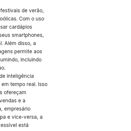
estivais de verão,
oólicas. Com o uso
ssar cardápios
e seus smartphones,
. Além disso, a
agens permite aos
umindo, incluindo
ão.
e inteligência
a em tempo real. Isso
as ofereçam
vendas e a
a, empresário
pa e vice-versa, a
essível está