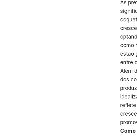
As pre
signif
coquet
cresce
optand
como h
estão 
entre 
Além d
dos co
produz
ideali
reflet
cresce
promov
Como 