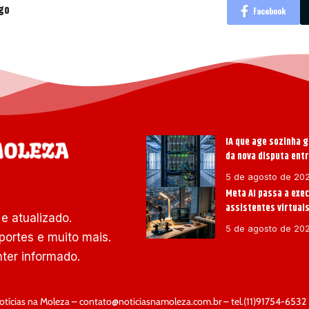
igo
Facebook
IA que age sozinha g
da nova disputa ent
5 de agosto de 20
Meta AI passa a exe
assistentes virtuai
e atualizado.
5 de agosto de 20
portes e muito mais.
ter informado.
tícias na Moleza –
contato@noticiasnamoleza.com.br
– tel.(11)91754-6532