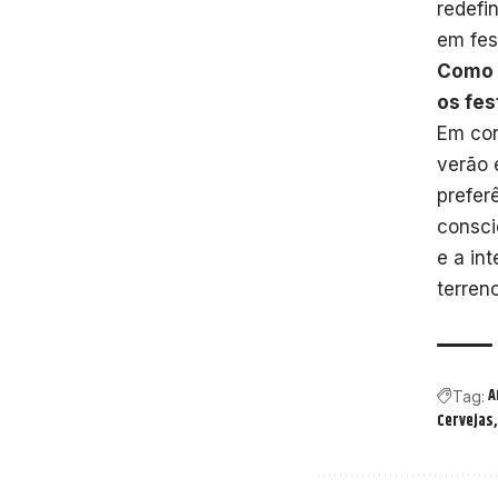
redefi
em fes
Como 
os fes
Em con
verão 
prefer
consci
e a in
terren
A
Tag:
Cervejas