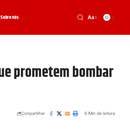
Sobre nós
Aa
s que prometem bombar
6 Min de leitura
Compartilhar