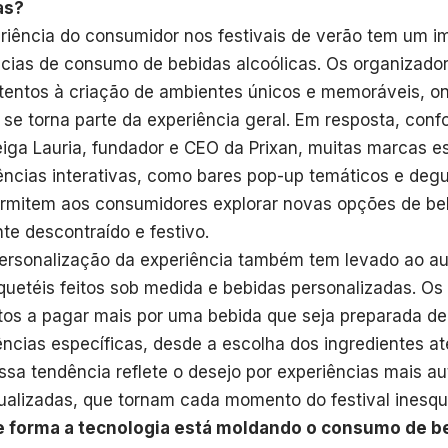
as?
riência do consumidor nos festivais de verão tem um i
cias de consumo de bebidas alcoólicas. Os organizado
tentos à criação de ambientes únicos e memoráveis, o
 se torna parte da experiência geral. Em resposta, con
eiga Lauria, fundador e CEO da Prixan, muitas marcas 
ências interativas, como bares pop-up temáticos e deg
rmitem aos consumidores explorar novas opções de b
te descontraído e festivo.
ersonalização da experiência também tem levado ao 
quetéis feitos sob medida e bebidas personalizadas. O
tos a pagar mais por uma bebida que seja preparada d
ências específicas, desde a escolha dos ingredientes a
 Essa tendência reflete o desejo por experiências mais au
dualizadas, que tornam cada momento do festival inesqu
 forma a tecnologia está moldando o consumo de be