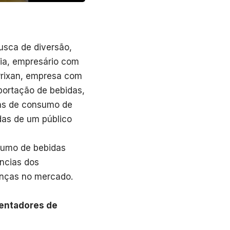
usca de diversão,
ria, empresário com
Prixan, empresa com
portação de bebidas,
as de consumo de
das de um público
nsumo de bebidas
ências dos
nças no mercado.
uentadores de