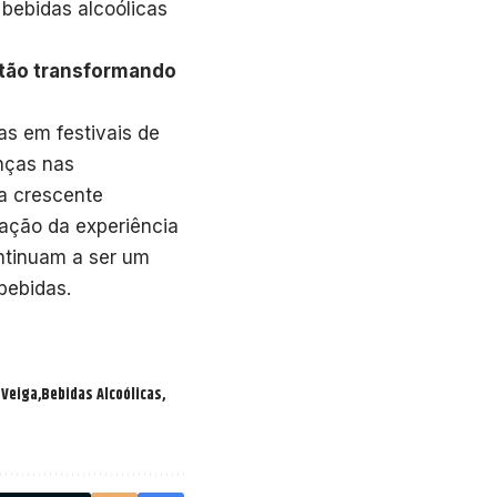
bebidas alcoólicas
stão transformando
s em festivais de
nças nas
a crescente
zação da experiência
ontinuam a ser um
 bebidas.
 Veiga
Bebidas Alcoólicas