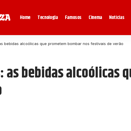
Home
Tecnologia
Famosos
Cinema
Notícias
as bebidas alcoólicas que prometem bombar nos festivais de verão
s: as bebidas alcoólica
o