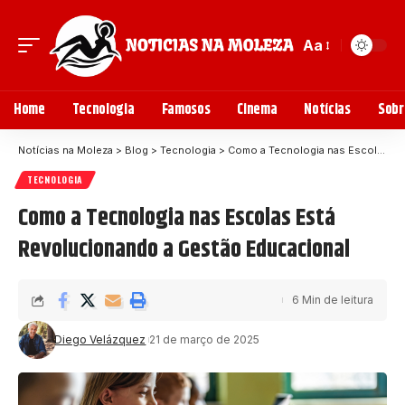
Aa
Home
Tecnologia
Famosos
Cinema
Notícias
Sobr
Notícias na Moleza
>
Blog
>
Tecnologia
>
Como a Tecnologia nas Escolas Está Revolucionando a Gestão Educacional
TECNOLOGIA
Como a Tecnologia nas Escolas Está
Revolucionando a Gestão Educacional
6 Min de leitura
Diego Velázquez
21 de março de 2025