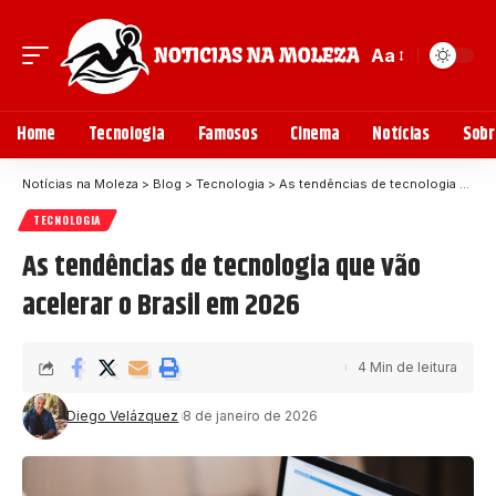
Aa
Home
Tecnologia
Famosos
Cinema
Notícias
Sobr
Notícias na Moleza
>
Blog
>
Tecnologia
>
As tendências de tecnologia que vão acelerar o Brasil em 2026
TECNOLOGIA
As tendências de tecnologia que vão
acelerar o Brasil em 2026
4 Min de leitura
Diego Velázquez
8 de janeiro de 2026