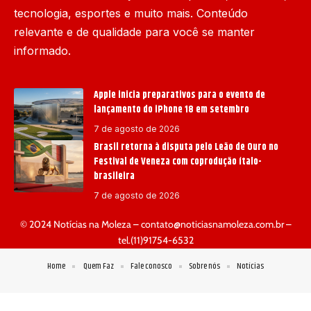
tecnologia, esportes e muito mais. Conteúdo
relevante e de qualidade para você se manter
informado.
Apple inicia preparativos para o evento de
lançamento do iPhone 18 em setembro
7 de agosto de 2026
Brasil retorna à disputa pelo Leão de Ouro no
Festival de Veneza com coprodução ítalo-
brasileira
7 de agosto de 2026
© 2024 Notícias na Moleza –
contato@noticiasnamoleza.com.br
–
tel.(11)91754-6532
Home
Quem Faz
Fale conosco
Sobre nós
Notícias