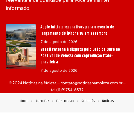
informado.
Apple inicia preparativos para o evento de
lançamento do iPhone 18 em setembro
7 de agosto de 2026
Brasil retorna à disputa pelo Leão de Ouro no
Festival de Veneza com coprodução ítalo-
brasileira
7 de agosto de 2026
© 2024 Notícias na Moleza –
contato@noticiasnamoleza.com.br
–
tel.(11)91754-6532
Home
Quem Faz
Fale conosco
Sobre nós
Notícias