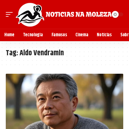
Home
Tecnologia
Famosos
Cinema
Notícias
Sobr
Tag:
Aldo Vendramin