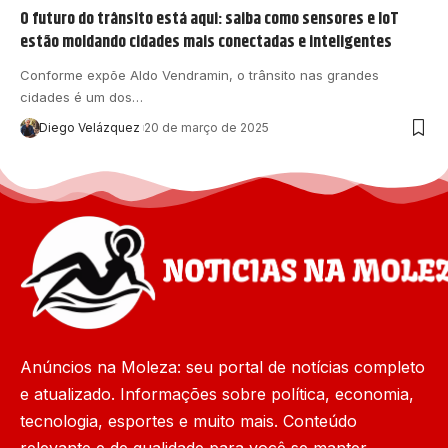
O futuro do trânsito está aqui: saiba como sensores e IoT
estão moldando cidades mais conectadas e inteligentes
Conforme expõe Aldo Vendramin, o trânsito nas grandes
cidades é um dos…
Diego Velázquez
20 de março de 2025
Anúncios na Moleza: seu portal de notícias completo
e atualizado. Informações sobre política, economia,
tecnologia, esportes e muito mais. Conteúdo
relevante e de qualidade para você se manter