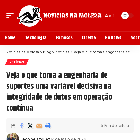
Aa
Home
Tecnologia
Famosos
Cinema
Notícias
Sobr
Notícias na Moleza
>
Blog
>
Notícias
>
Veja o que torna a engenharia de suportes uma variável decisiva na integridade de dutos em operação contínua
NOTÍCIAS
Veja o que torna a engenharia de
suportes uma variável decisiva na
integridade de dutos em operação
contínua
5 Min de leitura
Diego Velázquez
7 de maio de 2026