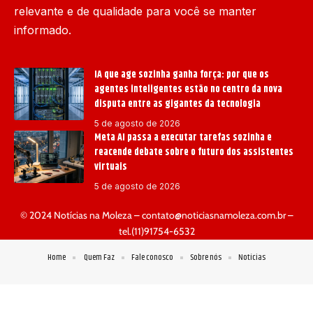
relevante e de qualidade para você se manter
informado.
IA que age sozinha ganha força: por que os
agentes inteligentes estão no centro da nova
disputa entre as gigantes da tecnologia
5 de agosto de 2026
Meta AI passa a executar tarefas sozinha e
reacende debate sobre o futuro dos assistentes
virtuais
5 de agosto de 2026
© 2024 Notícias na Moleza –
contato@noticiasnamoleza.com.br
–
tel.(11)91754-6532
Home
Quem Faz
Fale conosco
Sobre nós
Notícias