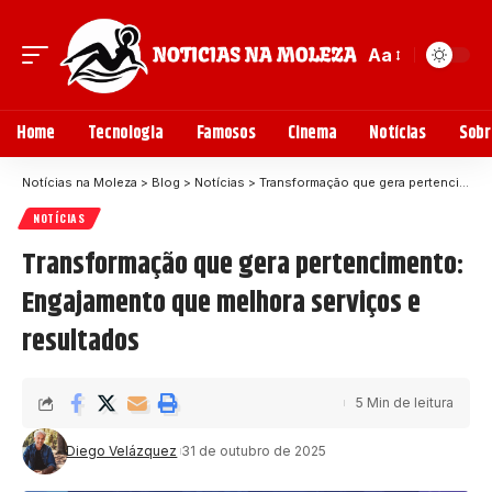
Aa
Home
Tecnologia
Famosos
Cinema
Notícias
Sobr
Notícias na Moleza
>
Blog
>
Notícias
>
Transformação que gera pertencimento: Engajamento que melhora serviços e resultados
NOTÍCIAS
Transformação que gera pertencimento:
Engajamento que melhora serviços e
resultados
5 Min de leitura
Diego Velázquez
31 de outubro de 2025