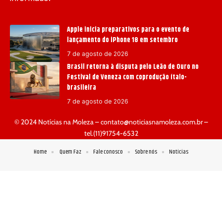
Apple inicia preparativos para o evento de
lançamento do iPhone 18 em setembro
7 de agosto de 2026
Brasil retorna à disputa pelo Leão de Ouro no
Festival de Veneza com coprodução ítalo-
brasileira
7 de agosto de 2026
© 2024 Notícias na Moleza –
contato@noticiasnamoleza.com.br
–
tel.(11)91754-6532
Home
Quem Faz
Fale conosco
Sobre nós
Notícias