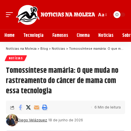
Aa
Home
Tecnologia
Famosos
Cinema
Notícias
Sobr
Notícias na Moleza
>
Blog
>
Notícias
>
Tomossíntese mamária: O que muda no rastreamento do câncer de mama com essa tecnologia
NOTÍCIAS
Tomossíntese mamária: O que muda no
rastreamento do câncer de mama com
essa tecnologia
6 Min de leitura
Diego Velázquez
18 de junho de 2026