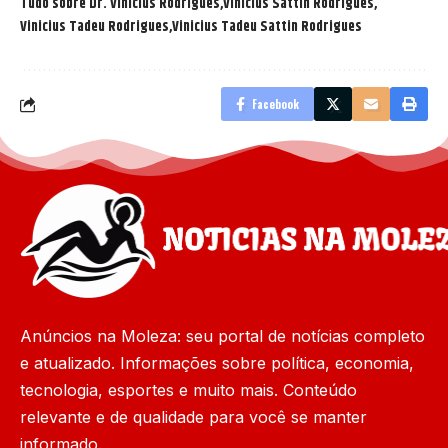
Tudo sobre Dr. Vinicius Rodrigues
Vinicius Sattin Rodrigues
Vinicius Tadeu Rodrigues
Vinicius Tadeu Sattin Rodrigues
Facebook
Anúncios na Moleza: seu portal de notícias completo
e atualizado. Informações sobre política, economia,
tecnologia, esportes e muito mais. Conteúdo
relevante e de qualidade para você se manter
informado.