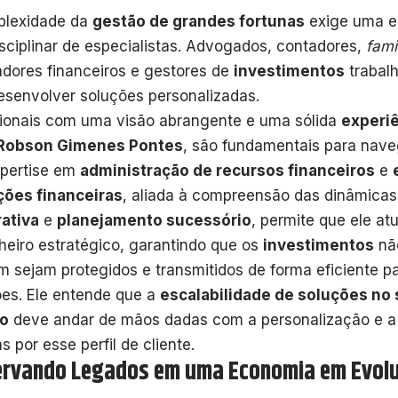
plexidade da
gestão de grandes fortunas
exige uma e
isciplinar de especialistas. Advogados, contadores,
fami
adores financeiros e gestores de
investimentos
trabal
esenvolver soluções personalizadas.
sionais com uma visão abrangente e uma sólida
experi
Robson Gimenes Pontes
, são fundamentais para nave
pertise em
administração de recursos financeiros
e
ções financeiras
, aliada à compreensão das dinâmica
ativa
e
planejamento sucessório
, permite que ele a
heiro estratégico, garantindo que os
investimentos
nã
 sejam protegidos e transmitidos de forma eficiente pa
es. Ele entende que a
escalabilidade de soluções no 
do
deve andar de mãos dadas com a personalização e a 
s por esse perfil de cliente.
ervando Legados em uma Economia em Evol