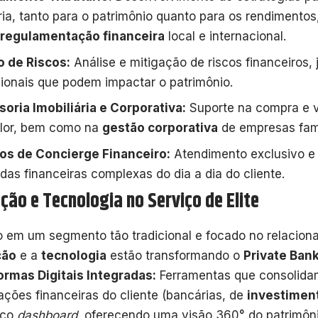
ária, tanto para o patrimônio quanto para os rendiment
regulamentação financeira
local e internacional.
 de Riscos:
Análise e mitigação de riscos financeiros, j
ionais que podem impactar o patrimônio.
oria Imobiliária e Corporativa:
Suporte na compra e 
alor, bem como na
gestão corporativa
de empresas fami
os de Concierge Financeiro:
Atendimento exclusivo e f
as financeiras complexas do dia a dia do cliente.
ção e Tecnologia no Serviço de Elite
em um segmento tão tradicional e focado no relacion
ção
e a
tecnologia
estão transformando o
Private Ban
ormas Digitais Integradas:
Ferramentas que consolida
ações financeiras do cliente (bancárias, de
investimen
ico
dashboard
, oferecendo uma visão 360° do patrimôni