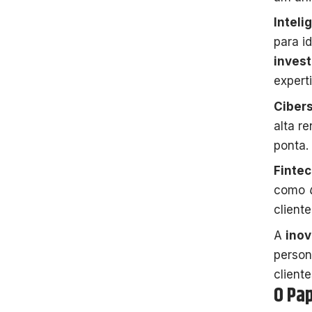
Inteli
para i
inves
expert
Ciber
alta r
ponta.
Fintec
como
client
A
inov
person
client
O Pap