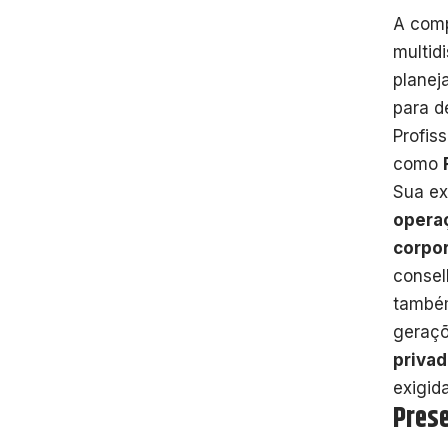
A com
multid
planej
para d
Profis
como
Sua ex
opera
corpor
consel
também
geraçõ
priva
exigida
Pres