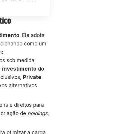
tico
timento
. Ele adota
funcionando como um
m:
ios sob medida,
e
investimento
do
clusivos,
Private
os alternativos
ns e direitos para
 criação de
holdings
,
a otimizar a carga