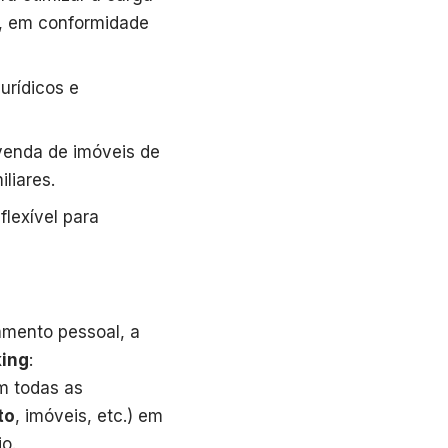
os, em conformidade
urídicos e
venda de imóveis de
liares.
lexível para
amento pessoal, a
king
:
m todas as
to
, imóveis, etc.) em
o.