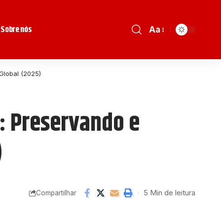
Sobre nós
Aa
Global (2025)
: Preservando e
)
5 Min de leitura
Compartilhar