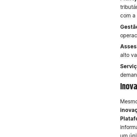
tribut
com a
Gestão
operac
Assess
alto v
Serviç
demand
Inova
Mesmo 
inova
Plataf
inform
um ún