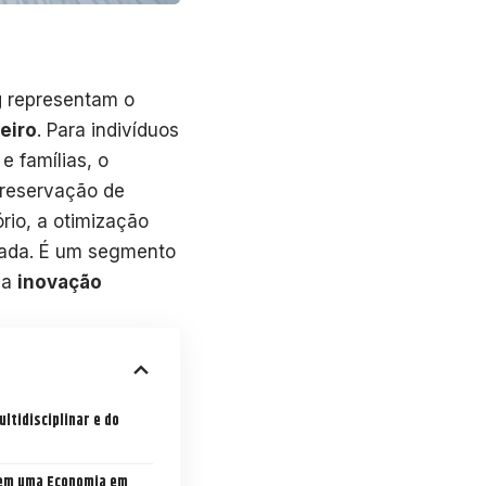
g
representam o
eiro
. Para indivíduos
 e famílias, o
preservação de
rio, a otimização
zada. É um segmento
ma
inovação
ltidisciplinar e do
em uma Economia em