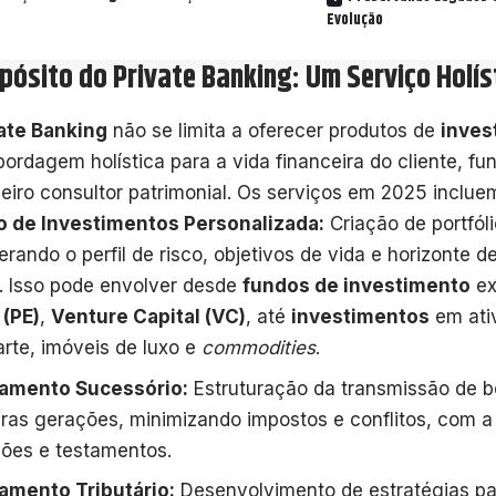
Evolução
pósito do Private Banking: Um Serviço Holís
ate Banking
não se limita a oferecer produtos de
inves
ordagem holística para a vida financeira do cliente, 
eiro consultor patrimonial. Os serviços em 2025 inclue
 de Investimentos Personalizada:
Criação de portfól
erando o perfil de risco, objetivos de vida e horizonte d
e. Isso pode envolver desde
fundos de investimento
ex
 (PE)
,
Venture Capital (VC)
, até
investimentos
em ativ
rte, imóveis de luxo e
commodities
.
jamento Sucessório:
Estruturação da transmissão de be
uras gerações, minimizando impostos e conflitos, com a
ões e testamentos.
amento Tributário:
Desenvolvimento de estratégias par