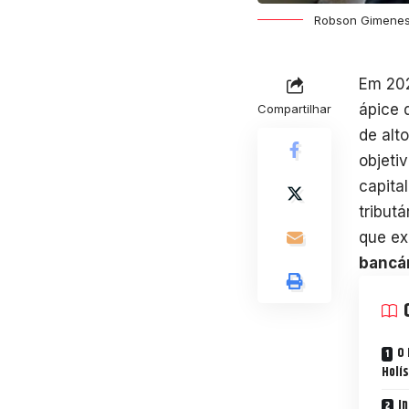
Robson Gimenes
Em 20
ápice 
Compartilhar
de alto
objeti
capita
tribut
que ex
bancá
O 
Holís
In