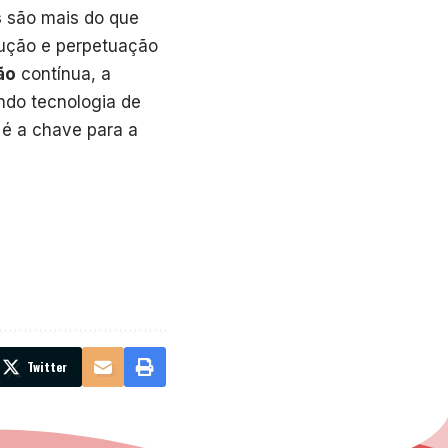
s
são mais do que
trução e perpetuação
ão
contínua, a
ndo tecnologia de
é a chave para a
Twitter