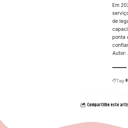
Em 20
serviç
de leg
capaci
ponta 
confia
Autor:
R
Tag:
Compartilhe este art