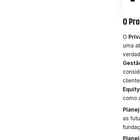
O Pro
O
Priv
uma ab
verdad
Gestão
consid
client
Equity
como a
Plane
as fut
fundaç
Planej