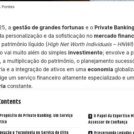
 Pontes
25, a
gestão de grandes fortunas
e o
Private Bankin
da personalização e da sofisticação no
mercado financ
 patrimônio líquido (
High Net Worth Individuals – HNWI
)
vo vai muito além do simples
investimento
; envolve a 
l, a multiplicação do patrimônio, o planejamento sucessó
ária e a integração de ativos em uma
economia
globali
ige um serviço financeiro altamente especializado e u
ria
constante.
Contents
Propósito do Private Banking: Um Serviço
O Papel da Expertise Mu
tico
Assessor de Confiança
ovação e Tecnologia no Serviço de Elite
Preservando Legados 