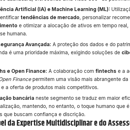
gência Artificial (IA) e Machine Learning (ML):
Utilizaç
dentificar
tendências de mercado
, personalizar recom
timento
e otimizar a alocação de ativos em tempo real
ise humana.
segurança Avançada:
A proteção dos dados e do patrim
enda é uma prioridade máxima, exigindo soluções de
cib
hs e Open Finance:
A colaboração com
fintechs
e a a
Open Finance
permitem uma visão mais abrangente da v
e e a oferta de produtos mais competitivos.
ação bancária
neste segmento se traduz em maior efici
alização, mantendo, no entanto, o toque humano que é
es que buscam confiança e discrição.
el da Expertise Multidisciplinar e do Asses