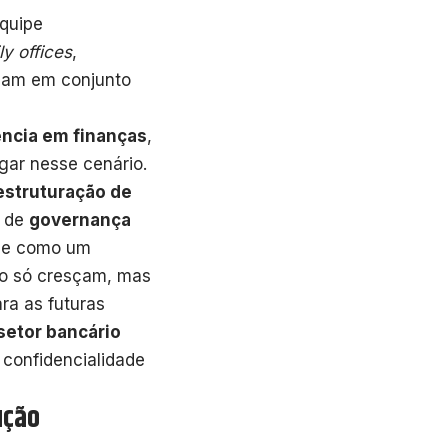
quipe
ly offices
,
ham em conjunto
ência em finanças
,
gar nesse cenário.
estruturação de
s de
governança
tue como um
o só cresçam, mas
ra as futuras
setor bancário
confidencialidade
ução