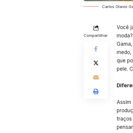
Carlos Otavio 
Você j
moda? 
Compartilhar
Gama, 
medo, 
que po
pele. 
Difere
Assim 
produç
traços
pensan