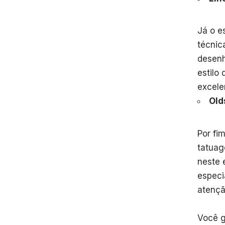
Já o e
técnic
desenh
estilo
excele
Old
Por fi
tatuag
neste 
especi
atençã
Você g