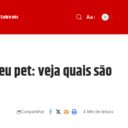
Sobre nós
Aa
eu pet: veja quais são
4 Min de leitura
Compartilhar