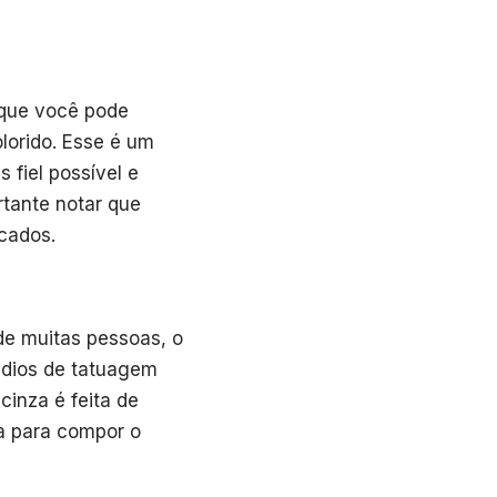
 que você pode
lorido. Esse é um
 fiel possível e
rtante notar que
icados.
 de muitas pessoas, o
túdios de tatuagem
cinza é feita de
za para compor o