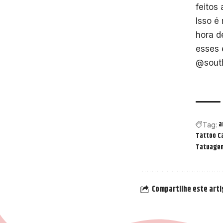
feitos
Isso é
hora d
esses 
@south
a
Tag:
Tattoo C
Tatuagem
Compartilhe este art