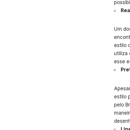
possib
Rea
Um dos
encont
estilo
utiliz
esse e
Pre
Apesar
estilo
pelo B
maneir
desenh
Lin