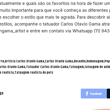
 atualmente e quais são os favoritos na hora de fazer 
 muito importante para que você conheça as diferentes 
e escolher o estilo que mais te agrada. Para descobrir 
estilos, acompanhe o tatuador Carlos Otavio Gama atr
gama_artist e entre em contato via Whatsapp (11) 94
rte
Artista Carlos Otavio Gama
Carlos Otavio Gama
desenho
homenagem
Pop
arlos Otavio Gama
Tatuador Carlos Otavio Gama
Tatuagem
tatuagem de ani
 realista
Tatuagem realista de pets
igo
Facebook