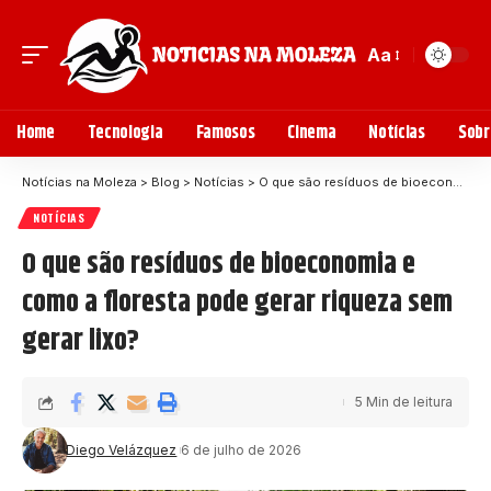
Aa
Home
Tecnologia
Famosos
Cinema
Notícias
Sobr
Notícias na Moleza
>
Blog
>
Notícias
>
O que são resíduos de bioeconomia e como a floresta pode gerar riqueza sem gerar lixo?
NOTÍCIAS
O que são resíduos de bioeconomia e
como a floresta pode gerar riqueza sem
gerar lixo?
5 Min de leitura
Diego Velázquez
6 de julho de 2026