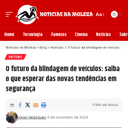
Aa
Home
Tecnologia
Famosos
Cinema
Notícias
Sobr
Notícias na Moleza
>
Blog
>
Notícias
>
O futuro da blindagem de veículos: saiba o que esperar das novas tendências em segurança
NOTÍCIAS
O futuro da blindagem de veículos: saiba
o que esperar das novas tendências em
segurança
4 Min de leitura
Diego Velázquez
4 de novembro de 2024