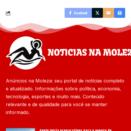
Facebook
Anúncios na Moleza: seu portal de notícias completo
e atualizado. Informações sobre política, economia,
tecnologia, esportes e muito mais. Conteúdo
relevante e de qualidade para você se manter
informado.
Apple inicia preparativos para o evento de