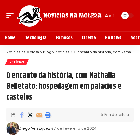
Aa
Home
Tecnologia
Famosos
Cinema
Notícias
Sobr
Notícias na Moleza
>
Blog
>
Notícias
>
O encanto da história, com Nathalia Belletato: hospedagem em palácios e castelos
NOTÍCIAS
O encanto da história, com Nathalia
Belletato: hospedagem em palácios e
castelos
5 Min de leitura
Diego Velázquez
27 de fevereiro de 2024