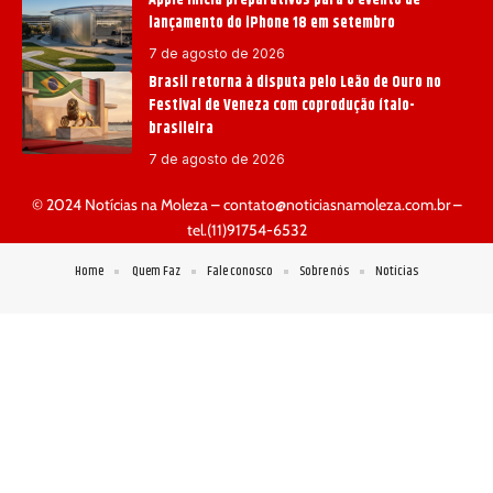
lançamento do iPhone 18 em setembro
7 de agosto de 2026
Brasil retorna à disputa pelo Leão de Ouro no
Festival de Veneza com coprodução ítalo-
brasileira
7 de agosto de 2026
© 2024 Notícias na Moleza –
contato@noticiasnamoleza.com.br
–
tel.(11)91754-6532
Home
Quem Faz
Fale conosco
Sobre nós
Notícias