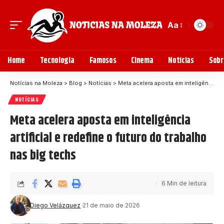
Aa
Home
Tecnologia
Famosos
Cinema
Notícias
Sobr
Notícias na Moleza
>
Blog
>
Notícias
>
Meta acelera aposta em inteligência artificial e redefine o futuro do trabalho nas big techs
NOTÍCIAS
Meta acelera aposta em inteligência
artificial e redefine o futuro do trabalho
nas big techs
6 Min de leitura
Diego Velázquez
21 de maio de 2026