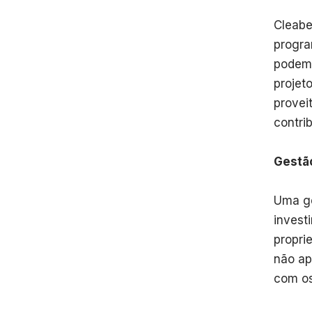
Cleabe
progra
podem 
projet
provei
contri
Gestão
Uma ge
invest
propri
não ap
com os