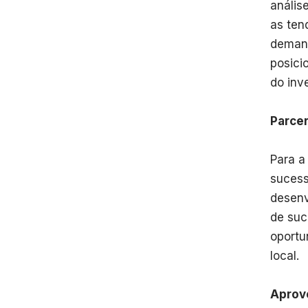
anális
as ten
demand
posici
do inv
Parce
Para a
sucess
desenv
de suc
oportu
local.
Aprove