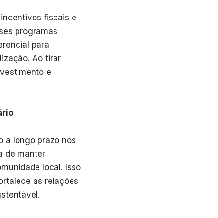
incentivos fiscais e
sses programas
erencial para
ização. Ao tirar
nvestimento e
ário
o a longo prazo nos
ia de manter
munidade local. Isso
rtalece as relações
stentável.