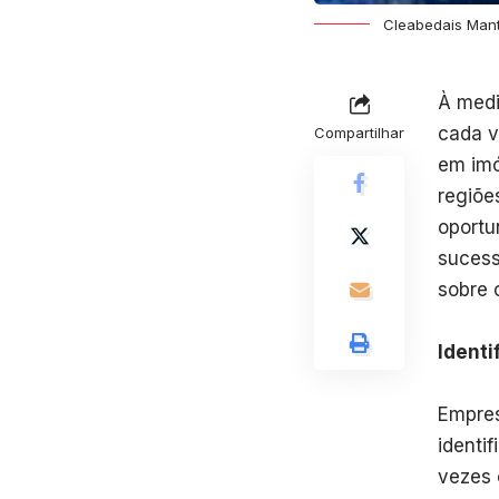
Cleabedais Man
À medi
cada v
Compartilhar
em imó
regiõe
oportu
sucess
sobre 
Identi
Empres
identi
vezes 