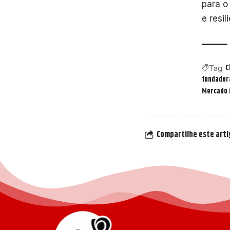
para o
e resil
C
Tag:
fundador
Mercado 
Compartilhe este art