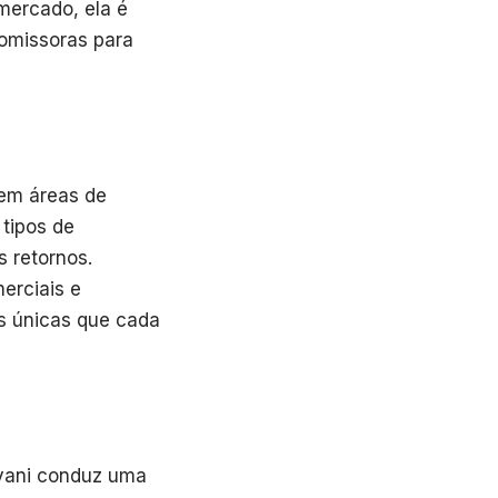
 mercado, ela é
romissoras para
 em áreas de
 tipos de
s retornos.
erciais e
es únicas que cada
ovani conduz uma