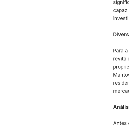
signif
capaz 
invest
Divers
Para a
revita
propri
Mantov
reside
mercad
Anális
Antes 