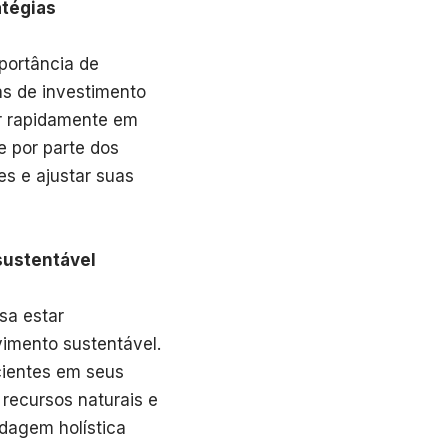
atégias
portância de
as de investimento
r rapidamente em
de por parte dos
es e ajustar suas
sustentável
sa estar
vimento sustentável.
cientes em seus
recursos naturais e
rdagem holística