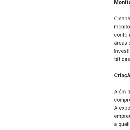
Monit
Cleabe
monito
confor
áreas 
invest
tática
Criaçã
Além d
compro
A expe
empree
a qual