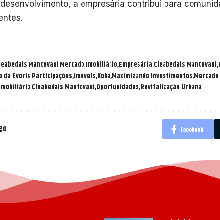
 desenvolvimento, a empresária contribui para comunid
ientes.
leabedais Mantovani Mercado Imobiliário
Empresária Cleabedais Mantovani
a da Evoris Participações
imóveis
Koka
Maximizando Investimentos
Mercado 
imobiliário Cleabedais Mantovani
Oportunidades
Revitalização Urbana
igo
Facebook