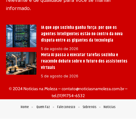
informado.
IA que age sozinha ganha força: por que os
agentes inteligentes estão no centro da nova
disputa entre as gigantes da tecnologia
5 de agosto de 2026
Meta AI passa a executar tarefas sozinha e
reacende debate sobre o futuro dos assistentes
virtuais
5 de agosto de 2026
© 2024 Notícias na Moleza –
contato@noticiasnamoleza.com.br
–
tel.(11)91754-6532
Home
Quem Faz
Fale conosco
Sobre nós
Notícias