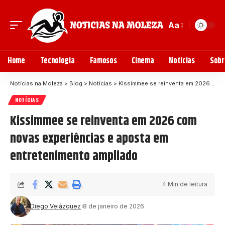
Aa
Home
Tecnologia
Famosos
Cinema
Notícias
Sobr
Notícias na Moleza
>
Blog
>
Notícias
>
Kissimmee se reinventa em 2026 com novas experiências e aposta em entretenimento ampliado
NOTÍCIAS
Kissimmee se reinventa em 2026 com
novas experiências e aposta em
entretenimento ampliado
4 Min de leitura
Diego Velázquez
8 de janeiro de 2026