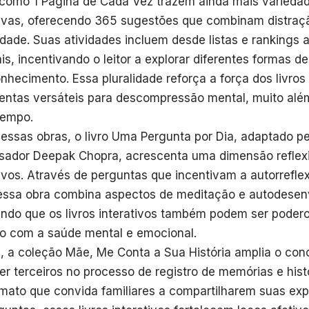
 como 1 Página de Cada Vez trazem ainda mais variedad
tivas, oferecendo 365 sugestões que combinam distraçã
vidade. Suas atividades incluem desde listas e rankings 
is, incentivando o leitor a explorar diferentes formas d
nhecimento. Essa pluralidade reforça a força dos livros
entas versáteis para descompressão mental, muito alé
tempo.
essas obras, o livro Uma Pergunta por Dia, adaptado p
sador Deepak Chopra, acrescenta uma dimensão reflexi
tivos. Através de perguntas que incentivam a autorrefle
essa obra combina aspectos de meditação e autodesen
ndo que os livros interativos também podem ser podero
o com a saúde mental e emocional.
m, a coleção Mãe, Me Conta a Sua História amplia o con
er terceiros no processo de registro de memórias e hist
mato que convida familiares a compartilharem suas exp