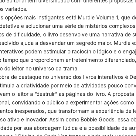
o editorial tem diversificado com diferentes propostas 
os variados.
as opções mais instigantes está Murdle Volume 1, que des
 detetive e solucionar uma série de mistérios complexos
os de dificuldade, o livro desenvolve uma narrativa de
esolvido ajuda a desvendar um segredo maior. Murdle e
 interativos podem estimular o raciocínio lógico e o eng
tempo que proporcionam entretenimento diferenciado,
o do leitor no universo da trama.
obra de destaque no universo dos livros interativos é De
timula a criatividade por meio de atividades pouco con
vam o leitor a “destruir” as páginas do livro. A proposta
ional, convidando o público a experimentar ações como
ntos inesperados, que transformam a experiência de l
so ativo e inovador. Assim como Bobbie Goods, essa o
edade por sua abordagem lúdica e a possibilidade de au