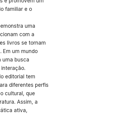
ivos e promovem um
o familiar e o
 demonstra uma
lacionam com a
es livros se tornam
al. Em um mundo
ra uma busca
 interação.
o editorial tem
ra diferentes perfis
 cultural, que
ratura. Assim, a
ática ativa,