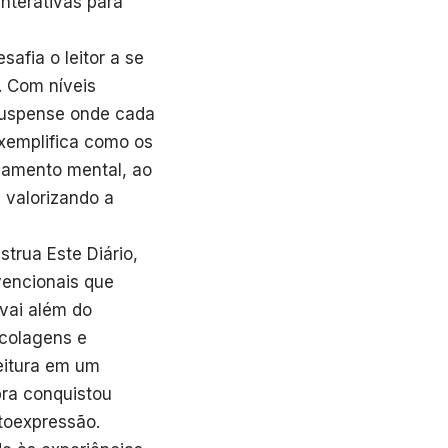
interativas para
afia o leitor a se
. Com níveis
 suspense onde cada
xemplifica como os
ajamento mental, ao
 valorizando a
strua Este Diário,
vencionais que
 vai além do
 colagens e
eitura em um
bra conquistou
toexpressão.