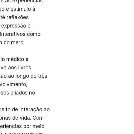
e às experiências
o e estímulo à
até reflexões
e expressão e
 interativos como
m do mero
elo médico e
va aos livros
xão ao longo de três
volvimento,
sos aliados no
ceito de interação ao
órias de vida. Com
eriências por meio