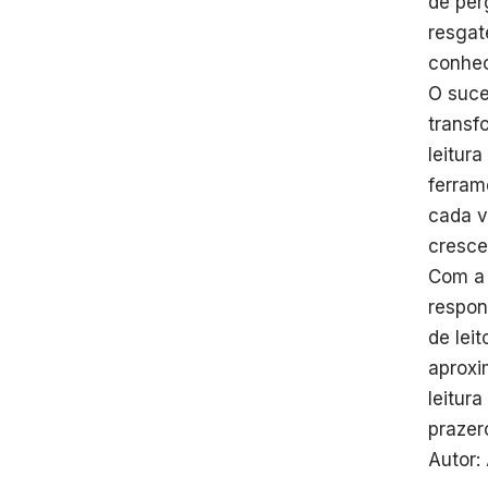
de per
resgat
conhec
O suce
transf
leitur
ferram
cada v
cresce
Com a 
respon
de lei
aproxi
leitur
prazer
Autor: