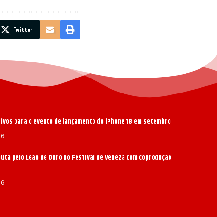
Twitter
ativos para o evento de lançamento do iPhone 18 em setembro
26
puta pelo Leão de Ouro no Festival de Veneza com coprodução
26