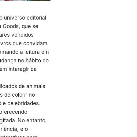
 universo editorial
e Goods, que se
ares vendidos
ivros que convidam
formando a leitura em
udança no hábito do
m interagir de
licados de animais
s de colorir no
s e celebridades.
 oferecendo
itada. No entanto,
riência, e o