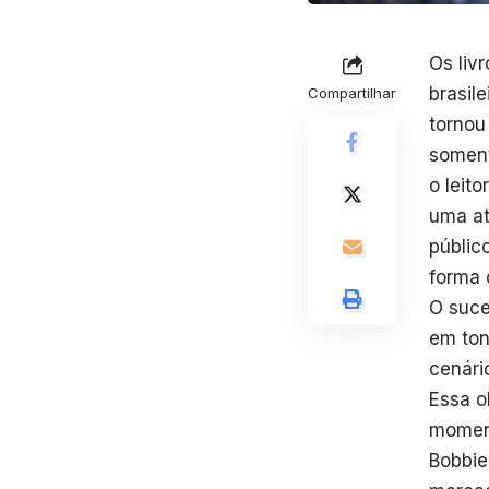
Os liv
brasil
Compartilhar
tornou
soment
o leito
uma at
públic
forma 
O suce
em ton
cenári
Essa o
moment
Bobbie