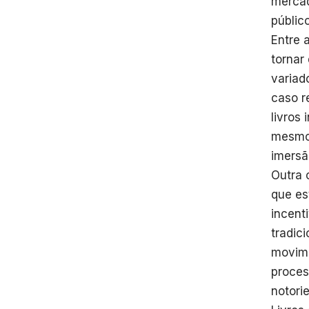
mercad
públic
Entre 
tornar
variad
caso r
livros
mesmo 
imersã
Outra 
que es
incenti
tradic
movime
proces
notori