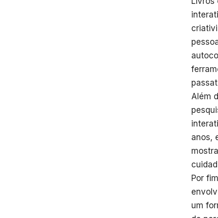
Livros
intera
criati
pessoa
autoco
ferram
passa
Além d
pesqui
intera
anos, 
mostra
cuidad
Por fi
envolv
um for