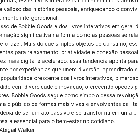
guntas, esses livros interativos fortalecem laços afet
e valioso das histórias pessoais, enriquecendo o convívi
imento intergeracional.
sso de Bobbie Goods e dos livros interativos em geral
ormação significativa na forma como as pessoas se re
a e o lazer. Mais do que simples objetos de consumo, ess
entas para relaxamento, criatividade e conexão pesso
ez mais digital e acelerado, essa tendência aponta pa
nte por experiências que unem diversão, aprendizado e
popularidade crescente dos livros interativos, o mercad
dido com diversidade e inovação, oferecendo opções pa
tores. Bobbie Goods segue como símbolo dessa revolução
ma o público de formas mais vivas e envolventes de lite
a deixa de ser um ato passivo e se transforma em uma pr
osa e essencial para o bem-estar no cotidiano.
 Abigail Walker