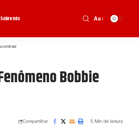
Sobre nós
Aa
scontrair
O Fenômeno Bobbie
5 Min de leitura
Compartilhar