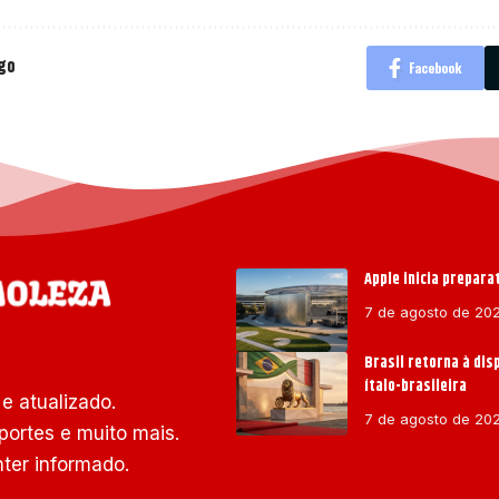
igo
Facebook
Apple inicia prepar
7 de agosto de 20
Brasil retorna à dis
ítalo-brasileira
e atualizado.
7 de agosto de 20
portes e muito mais.
ter informado.