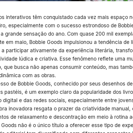
ros interativos têm conquistado cada vez mais espaço no
eiro, especialmente com o sucesso estrondoso de Bobbi
 a grande sensação do ano. Com quase 200 mil exempl
e em maio, Bobbie Goods impulsionou a tendência de l
r a participar ativamente da experiência literária, trans
ividade lúdica e criativa. Esse fenômeno reflete uma m
o, que busca não apenas consumir conteúdo, mas també
dinâmica com as obras.
sso de Bobbie Goods, conhecido por seus desenhos de
s pastéis, é um exemplo claro da popularidade dos livro
o digital e das redes sociais, especialmente entre joven
bra inovadora resgata o prazer da criatividade manual,
os de relaxamento e descontração em meio à rotina ag
 Goods não é o único título a oferecer esse tipo de expe