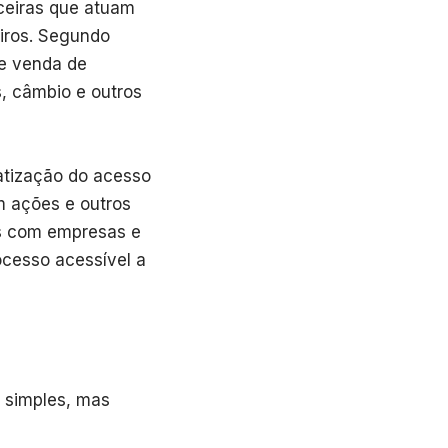
nceiras que atuam
eiros. Segundo
 e venda de
s, câmbio e outros
atização do acesso
m ações e outros
os com empresas e
ocesso acessível a
 simples, mas