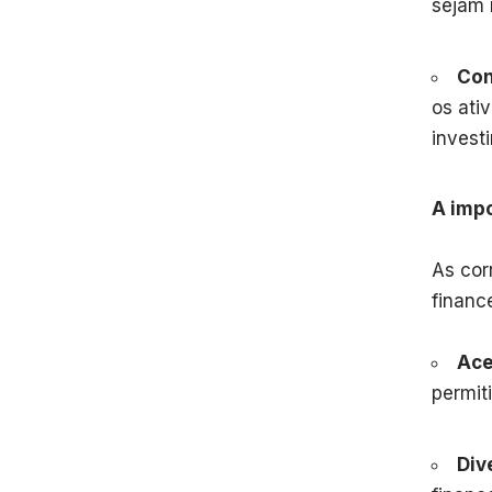
sejam 
Con
os ati
invest
A impo
As cor
financ
Ace
permit
Div