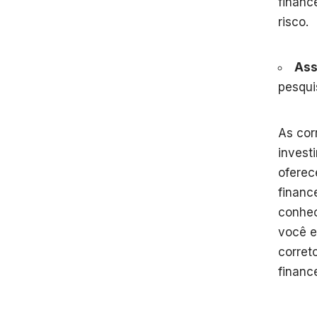
finance
risco.
Ass
pesqui
As cor
invest
oferec
financ
conhec
você e
corret
finance