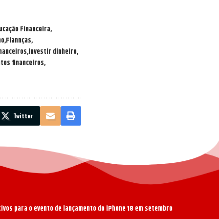
ucação Financeira
no
Fiannças
nanceiros
investir dinheiro
tos financeiros
Twitter
ativos para o evento de lançamento do iPhone 18 em setembro