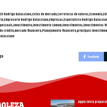
EO Rodrigo Balassiano
ciclos de mercado
Corretoras de valores
Economia
Ed
io
Empresário Rodrigo Balassiano
Empresas
Especialista Rodrigo Balassia
 pessoais
Investimento
Investimento comum
investimentos
Investimentos fi
de crédito
mercado financeiro
Planejamento financeiro
principais investimen
Balassiano
igo
Facebook
Apple inicia prepar