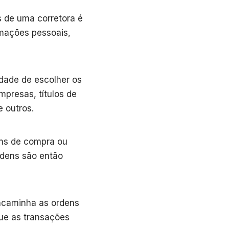
s de uma corretora é
rmações pessoais,
rdade de escolher os
mpresas, títulos de
 outros.
ens de compra ou
rdens são então
ncaminha as ordens
ue as transações