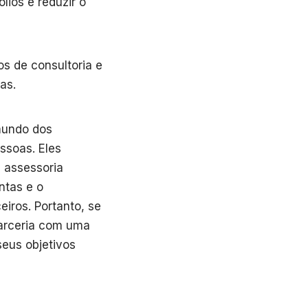
ólios e reduzir o
s de consultoria e
as.
mundo dos
ssoas. Eles
 assessoria
ntas e o
iros. Portanto, se
parceria com uma
seus objetivos