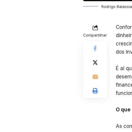
Rodrigo Balassi
Confor
dinhei
Compartilhar
cresci
dos in
É aí q
desemp
financ
funcio
O que 
As cor