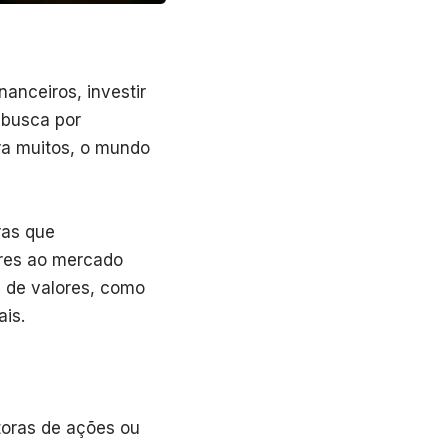
nanceiros, investir
 busca por
ra muitos, o mundo
ras que
res ao mercado
s de valores, como
ais.
toras de ações ou