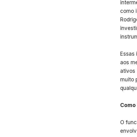
interm
como i
Rodrig
invest
instru
Essas 
aos me
ativos
muito 
qualqu
Como 
O func
envolv