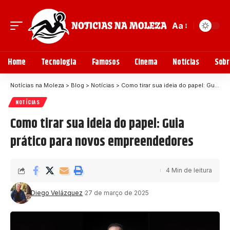
Aa
Home
Tecnologia
Famosos
Cinema
Notícias
Sobr
Notícias na Moleza
>
Blog
>
Notícias
>
Como tirar sua ideia do papel: Guia prático para novos empreendedores
NOTÍCIAS
Como tirar sua ideia do papel: Guia
prático para novos empreendedores
4 Min de leitura
Diego Velázquez
27 de março de 2025