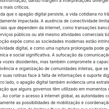
esinformação, dando margem a interpretações divergen
s mais críticos.
da que o apagão digital persiste, a vida cotidiana no I
damente impactada. A ausência de conectividade limita
iais que dependem da internet, como transações banc
rviços públicos ou até mesmo atividades comerciais bá
upção expõe como as sociedades modernas estão intrin
ividade digital, e como uma ruptura prolongada pode 
ica e social significativa. A sufocação da comunicaç
ia vozes dissidentes, mas também compromete a capac
ivência e organização de comunidades inteiras, que s
r suas rotinas face à falta de informações e suporte digi
tro lado, o apagão digital também evidencia uma estrat
ação que alguns governos têm utilizado em momentos d
a. Ao cortar o acesso à internet global, as autoridades
camente as possibilidades de mobilização e coordenaçã