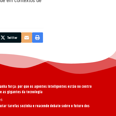
ade em contextos de
Twitter
anha força: por que os agentes inteligentes estão no centro
re as gigantes da tecnologia
26
cutar tarefas sozinha e reacende debate sobre o futuro dos
s