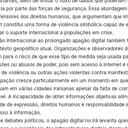
stantes, além de limitar o fluxo de dados que poderiam
cia por parte das forças de segurança. Essa abordagem 
fensores dos direitos humanos, que argumentam que im
et constitui uma forma de violência simbólica capaz de 
ltar o suporte internacional a populações em crise.
ão internacional ao prolongado apagão digital também 
texto geopolítico atual. Organizações e observadores de
m para o risco de que esse tipo de medida seja usada p
sões ou abusos de poder, pois sem acesso à internet é ma
s de violência ou outras ações violentas contra manifest
pação cresce particularmente em um momento em que
uam em várias cidades iranianas apesar da falta de com
vel. A incapacidade de obter informações objetivas ali
ade de expressão, direitos humanos e responsabilidade 
sso à informação.
e debates políticos, o apagão digital no Irã levanta que