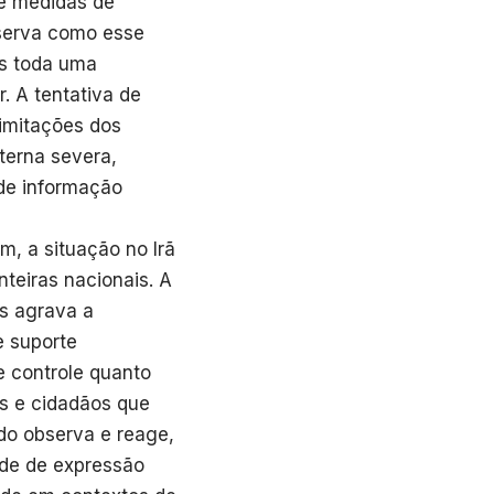
de medidas de
serva como esse
as toda uma
. A tentativa de
limitações dos
terna severa,
 de informação
m, a situação no Irã
teiras nacionais. A
is agrava a
e suporte
e controle quanto
os e cidadãos que
do observa e reage,
dade de expressão