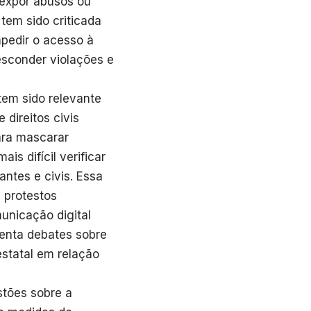
 expor abusos ou
tem sido criticada
pedir o acesso à
esconder violações e
tem sido relevante
 direitos civis
ara mascarar
is difícil verificar
antes e civis. Essa
 protestos
unicação digital
menta debates sobre
estatal em relação
stões sobre a