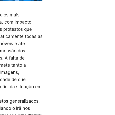
ódios mais
na, com impacto
s protestos que
raticamente todas as
móveis e até
dimensão dos
. A falta de
mete tanto a
 imagens,
lidade de que
 fiel da situação em
stos generalizados,
ando o Irã nos