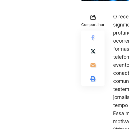
O rece
signif
Compartilhar
profun
ocorre
formas
telefo
evento
conect
comuni
testem
jornal
tempo 
Essa m
motiva