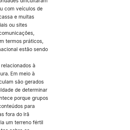
oridades dificultaram
u com veículos de
cassa e muitas
ais ou sites
lecomunicações,
m termos práticos,
rnacional estão sendo
 relacionados à
ura. Em meio à
irculam são gerados
iculdade de determinar
ontece porque grupos
 conteúdos para
s fora do Irã
a um terreno fértil