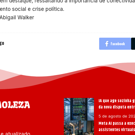
em destaque, ressaltando a importância de conectivid
nto social e crise política.
 Abigail Walker
igo
Facebook
IA que age sozinha g
da nova disputa ent
5 de agosto de 20
Meta AI passa a exe
assistentes virtuai
e atualizado.