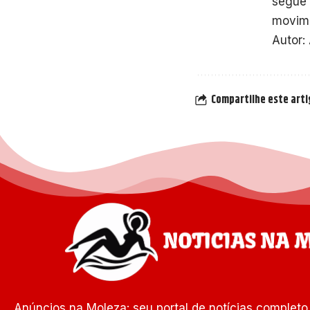
segue 
movime
Autor:
Compartilhe este art
Anúncios na Moleza: seu portal de notícias completo 