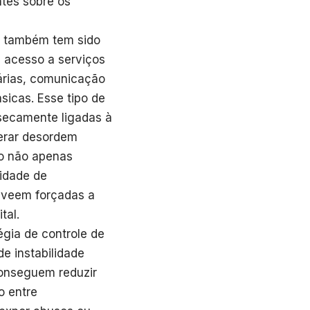
tes sobre os
rã também tem sido
 acesso a serviços
árias, comunicação
sicas. Esse tipo de
secamente ligadas à
gerar desordem
ão não apenas
idade de
e veem forçadas a
tal.
égia de controle de
e instabilidade
 conseguem reduzir
o entre