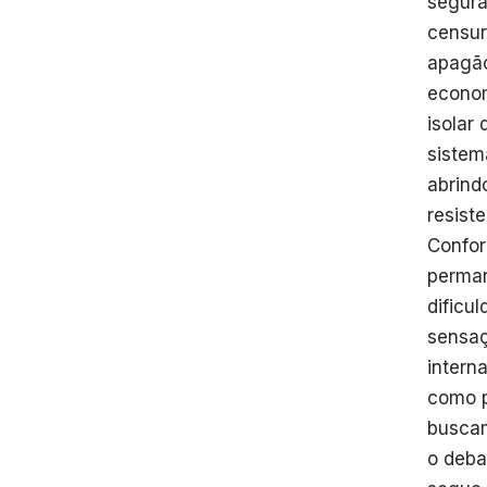
segura
censur
apagão
econom
isolar
sistem
abrind
resist
Confor
perman
dificu
sensaç
intern
como p
buscam
o deba