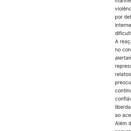
manife
violên
por de
intern
dificu
A reaç
no con
alerta
repres
relato
preocu
contin
confiá
liberd
ao ace
Além d