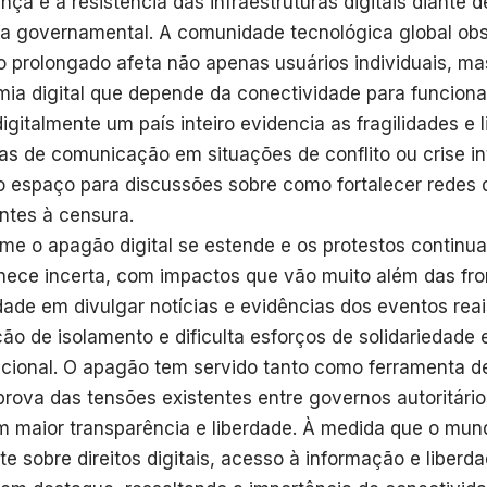
nça e a resistência das infraestruturas digitais diante 
a governamental. A comunidade tecnológica global ob
 prolongado afeta não apenas usuários individuais, m
ia digital que depende da conectividade para funcionar
 digitalmente um país inteiro evidencia as fragilidades e 
as de comunicação em situações de conflito ou crise in
o espaço para discussões sobre como fortalecer redes
entes à censura.
me o apagão digital se estende e os protestos continua
ece incerta, com impactos que vão muito além das fron
ldade em divulgar notícias e evidências dos eventos rea
ão de isolamento e dificulta esforços de solidariedade 
acional. O apagão tem servido tanto como ferramenta d
rova das tensões existentes entre governos autoritári
 maior transparência e liberdade. À medida que o mun
te sobre direitos digitais, acesso à informação e liber