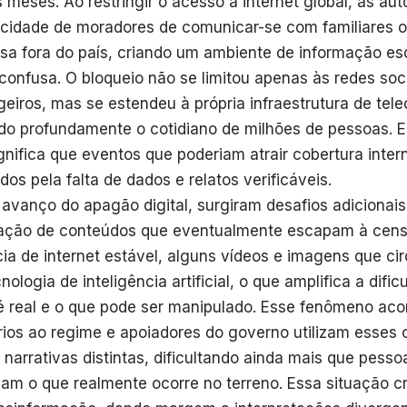
s meses. Ao restringir o acesso à internet global, as aut
cidade de moradores de comunicar-se com familiares o
sa fora do país, criando um ambiente de informação es
confusa. O bloqueio não se limitou apenas às redes soci
geiros, mas se estendeu à própria infraestrutura de te
do profundamente o cotidiano de milhões de pessoas. E
ignifica que eventos que poderiam atrair cobertura inte
dos pela falta de dados e relatos verificáveis.
avanço do apagão digital, surgiram desafios adicionais
cação de conteúdos que eventualmente escapam à cens
ia de internet estável, alguns vídeos e imagens que c
nologia de inteligência artificial, o que amplifica a dif
é real e o que pode ser manipulado. Esse fenômeno ac
rios ao regime e apoiadores do governo utilizam esses
 narrativas distintas, dificultando ainda mais que pessoa
am o que realmente ocorre no terreno. Essa situação cri