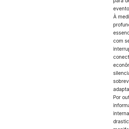
para d
evento
À medi
profun
essenc
com se
interr
conect
econôm
silenc
sobrev
adapta
Por ou
inform
intern
drasti