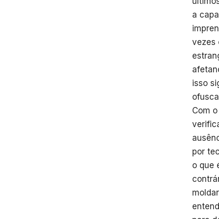
último
a capa
impren
vezes 
estran
afetan
isso s
ofusca
Com o 
verifi
ausênc
por tec
o que 
contrá
moldar
entend