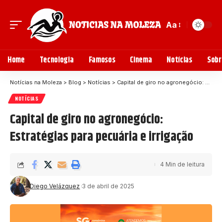
Aa
Home
Tecnologia
Famosos
Cinema
Notícias
Sobr
Notícias na Moleza
>
Blog
>
Notícias
>
Capital de giro no agronegócio: Estratégias para pecuária e irrigação
NOTÍCIAS
Capital de giro no agronegócio:
Estratégias para pecuária e irrigação
4 Min de leitura
Diego Velázquez
3 de abril de 2025