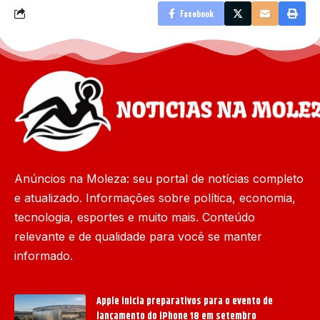
Facebook
Anúncios na Moleza: seu portal de notícias completo
e atualizado. Informações sobre política, economia,
tecnologia, esportes e muito mais. Conteúdo
relevante e de qualidade para você se manter
informado.
Apple inicia preparativos para o evento de
lançamento do iPhone 18 em setembro