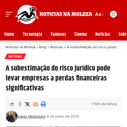
Aa
Home
Tecnologia
Famosos
Cinema
Notícias
Sobr
Notícias na Moleza
>
Blog
>
Notícias
>
A subestimação do risco jurídico pode levar empresas a perdas financeiras significativas
NOTÍCIAS
A subestimação do risco jurídico pode
levar empresas a perdas financeiras
significativas
7 Min de leitura
Diego Velázquez
8 de junho de 2026