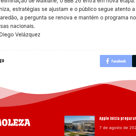
eliminação de Maxiane, o BBB 26 entra em nova etapa.
niza, estratégias se ajustam e o público segue atento 
aredão, a pergunta se renova e mantém o programa no
sas nacionais.
 Diego Velázquez
igo
Facebook
Apple inicia prepar
7 de agosto de 20