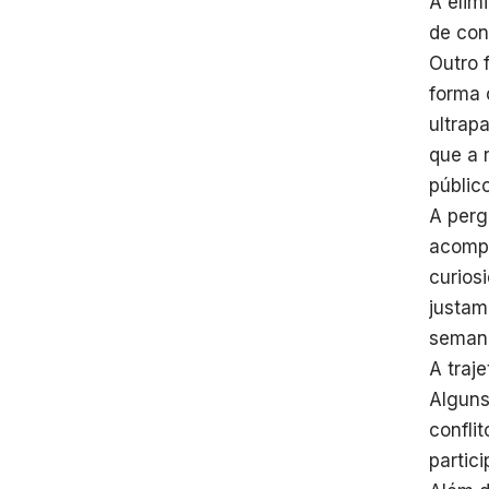
A elim
de con
Outro 
forma 
ultrap
que a 
públic
A perg
acompa
curios
justam
seman
A traj
Alguns
confli
partic