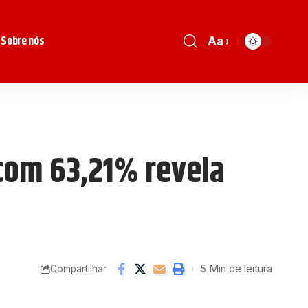
Sobre nós
Aa
com 63,21% revela
5 Min de leitura
Compartilhar