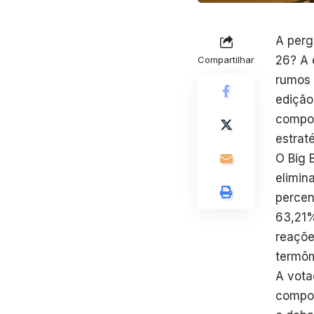
A perg
26? A 
Compartilhar
rumos 
edição
compor
estrat
O Big 
elimin
percen
63,21%
reaçõe
termôm
A vota
compor