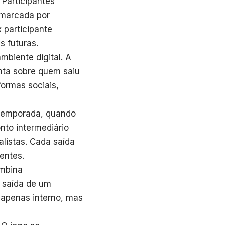
 Participantes
 marcada por
 participante
 futuras.
biente digital. A
unta sobre quem saiu
ormas sociais,
 temporada, quando
onto intermediário
alistas. Cada saída
entes.
ombina
A saída de um
 apenas interno, mas