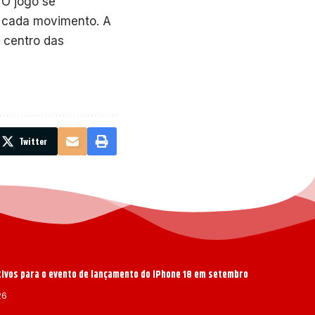
 O jogo se
a cada movimento. A
 centro das
Twitter
ativos para o evento de lançamento do iPhone 18 em setembro
26