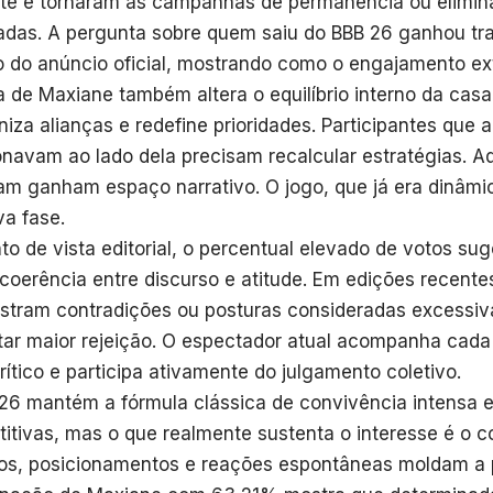
te e tornaram as campanhas de permanência ou elimin
ladas. A pergunta sobre quem saiu do BBB 26 ganhou tra
do anúncio oficial, mostrando como o engajamento extr
a de Maxiane também altera o equilíbrio interno da casa
niza alianças e redefine prioridades. Participantes que 
onavam ao lado dela precisam recalcular estratégias. A
m ganham espaço narrativo. O jogo, que já era dinâmic
a fase.
to de vista editorial, o percentual elevado de votos sug
coerência entre discurso e atitude. Em edições recentes
tram contradições ou posturas consideradas excessi
tar maior rejeição. O espectador atual acompanha ca
crítico e participa ativamente do julgamento coletivo.
26 mantém a fórmula clássica de convivência intensa 
itivas, mas o que realmente sustenta o interesse é o
tos, posicionamentos e reações espontâneas moldam a 