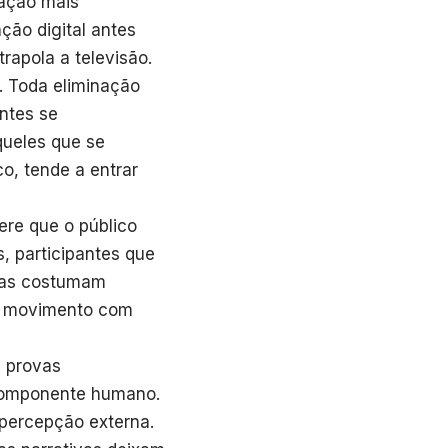
ação mais
ção digital antes
apola a televisão.
. Toda eliminação
antes se
queles que se
o, tende a entrar
ere que o público
, participantes que
vas costumam
da movimento com
e provas
 componente humano.
percepção externa.