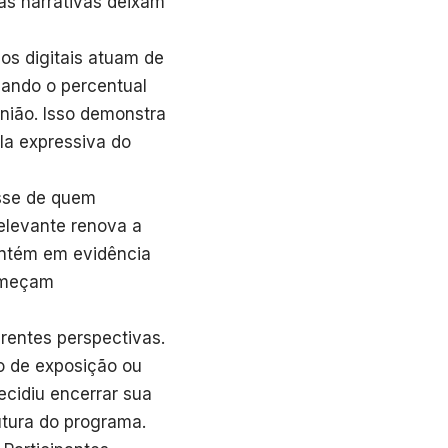
s narrativas deixam
pos digitais atuam de
uando o percentual
nião. Isso demonstra
ela expressiva do
sse de quem
elevante renova a
mantém em evidência
começam
erentes perspectivas.
o de exposição ou
ecidiu encerrar sua
utura do programa.