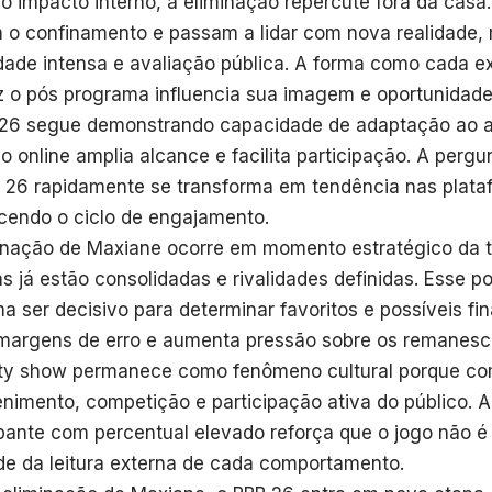
o impacto interno, a eliminação repercute fora da casa.
 o confinamento e passam a lidar com nova realidade,
lidade intensa e avaliação pública. A forma como cada ex
 o pós programa influencia sua imagem e oportunidades
26 segue demonstrando capacidade de adaptação ao am
o online amplia alcance e facilita participação. A perg
 26 rapidamente se transforma em tendência nas plataf
ecendo o ciclo de engajamento.
inação de Maxiane ocorre em momento estratégico da
as já estão consolidadas e rivalidades definidas. Esse p
a ser decisivo para determinar favoritos e possíveis fin
margens de erro e aumenta pressão sobre os remanesc
ity show permanece como fenômeno cultural porque c
enimento, competição e participação ativa do público. 
ipante com percentual elevado reforça que o jogo não é
e da leitura externa de cada comportamento.