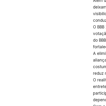
Além d
deixam
visibi
conduz
O BBB 
votaçã
do BBB
fortal
A elim
alianç
costum
reduz 
O real
entret
partic
depend