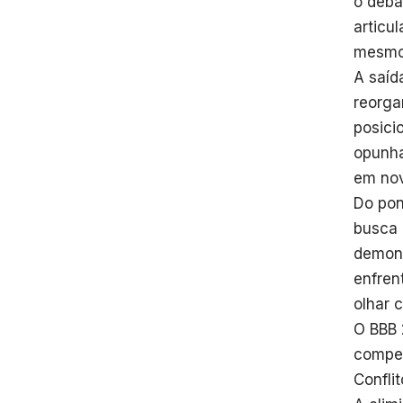
o deba
articu
mesmo 
A saíd
reorga
posici
opunha
em nov
Do pon
busca 
demons
enfren
olhar 
O BBB 
compet
Confli