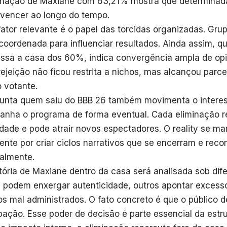
inação de Maxiane com 63,21% mostra que determinada
vencer ao longo do tempo.
fator relevante é o papel das torcidas organizadas. Gru
coordenada para influenciar resultados. Ainda assim, q
assa a casa dos 60%, indica convergência ampla de opi
rejeição não ficou restrita a nichos, mas alcançou parc
o votante.
unta quem saiu do BBB 26 também movimenta o intere
nha o programa de forma eventual. Cada eliminação r
idade e pode atrair novos espectadores. O reality se 
ente por criar ciclos narrativos que se encerram e re
almente.
etória de Maxiane dentro da casa será analisada sob dif
 podem enxergar autenticidade, outros apontar excess
tos mal administrados. O fato concreto é que o público d
ipação. Esse poder de decisão é parte essencial da estr