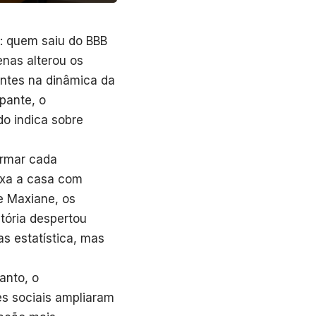
: quem saiu do BBB
nas alterou os
ntes na dinâmica da
ipante, o
o indica sobre
ormar cada
ixa a casa com
e Maxiane, os
tória despertou
s estatística, mas
anto, o
es sociais ampliaram