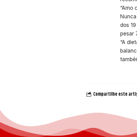
“Amo c
Nunca 
dos 19
pesar 
“A die
balanc
também
Compartilhe este art