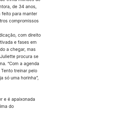
ntora, de 34 anos,
 feito para manter
utros compromissos
dicação, com direito
otivada e fases em
ndo a chegar, mas
Juliette procura se
ana. “Com a agenda
 Tento treinar pelo
a só uma horinha”,
r e é apaixonada
cima do