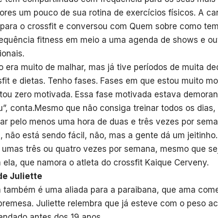
ores um pouco de sua rotina de exercícios físicos. A ca
 para o crossfit e conversou com Quem sobre como tem
equência fitness em meio a uma agenda de shows e o
ionais.
o era muito de malhar, mas já tive períodos de muita de
sfit e dietas. Tenho fases. Fases em que estou muito m
tou zero motivada. Essa fase motivada estava demora
”, conta.Mesmo que não consiga treinar todos os dias, 
tar pelo menos uma hora de duas e três vezes por sem
a, não está sendo fácil, não, mas a gente dá um jeitinho.
umas três ou quatro vezes por semana, mesmo que sej
a ela, que namora o atleta do crossfit Kaique Cerveny.
de Juliette
a também é uma aliada para a paraibana, que ama come
bremesa. Juliette relembra que já esteve com o peso a
ndado antes dos 19 anos.