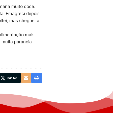
mana muito doce.
ta. Emagreci depois
ltei, mas cheguei a
alimentação mais
 muita paranoia
Twitter