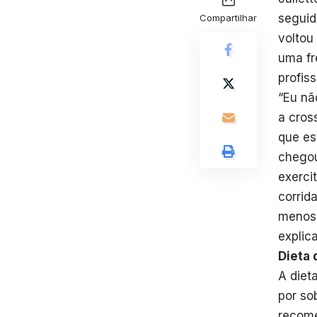
seguid
Compartilhar
voltou
uma fr
profiss
“Eu nã
a cros
que es
chegou
exerci
corrid
menos 
explic
Dieta 
A diet
por so
recome