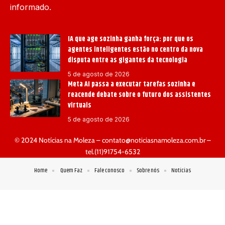
informado.
IA que age sozinha ganha força: por que os
agentes inteligentes estão no centro da nova
disputa entre as gigantes da tecnologia
5 de agosto de 2026
Meta AI passa a executar tarefas sozinha e
reacende debate sobre o futuro dos assistentes
virtuais
5 de agosto de 2026
© 2024 Notícias na Moleza –
contato@noticiasnamoleza.com.br
–
tel.(11)91754-6532
Home
Quem Faz
Fale conosco
Sobre nós
Notícias