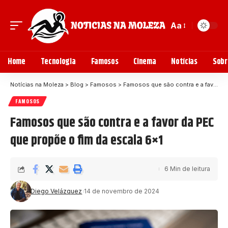
Aa
Home
Tecnologia
Famosos
Cinema
Notícias
Sobr
Notícias na Moleza
>
Blog
>
Famosos
>
Famosos que são contra e a favor da PEC que propõe o fim da escala 6×1
FAMOSOS
Famosos que são contra e a favor da PEC
que propõe o fim da escala 6×1
6 Min de leitura
Diego Velázquez
14 de novembro de 2024