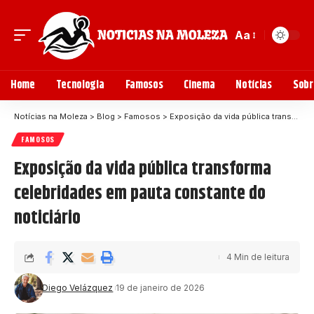
Aa
Home
Tecnologia
Famosos
Cinema
Notícias
Sobr
Notícias na Moleza
>
Blog
>
Famosos
>
Exposição da vida pública transforma celebridades em pauta constante do noticiário
FAMOSOS
Exposição da vida pública transforma
celebridades em pauta constante do
noticiário
4 Min de leitura
Diego Velázquez
19 de janeiro de 2026