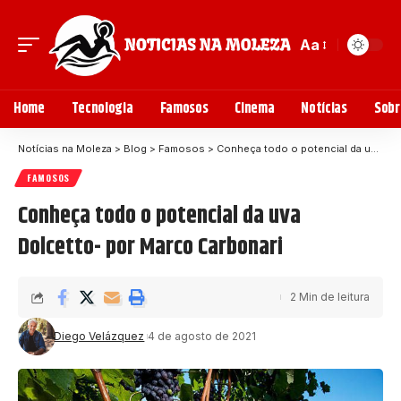
Aa
Home
Tecnologia
Famosos
Cinema
Notícias
Sobr
Notícias na Moleza
>
Blog
>
Famosos
>
Conheça todo o potencial da uva Dolcetto- por Marco Carbonari
FAMOSOS
Conheça todo o potencial da uva
Dolcetto- por Marco Carbonari
2 Min de leitura
Diego Velázquez
4 de agosto de 2021